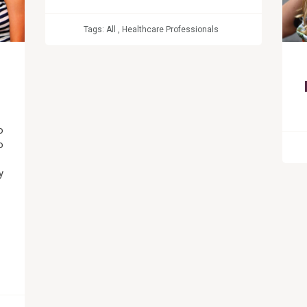
Tags:
All
,
Healthcare Professionals
o
o
y