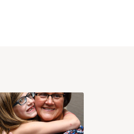
View
Post