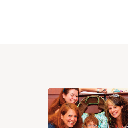
View
Post