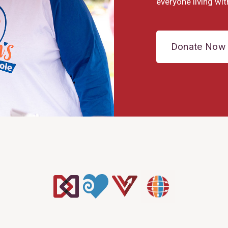
everyone living wit
Donate Now