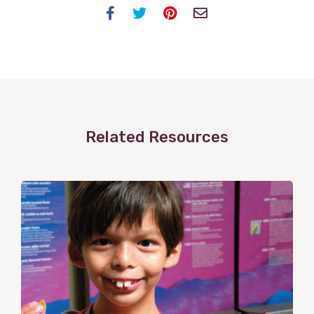
Facebook
Twitter
Pinterest
Email
Related Resources
View
Post