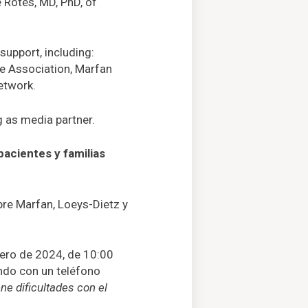
 Rotés, MD, PhD, of
upport, including:
e Association, Marfan
etwork.
ng as media partner.
pacientes y familias
re Marfan, Loeys-Dietz y
nero de 2024, de 10:00
undo con un teléfono
ene dificultades con el