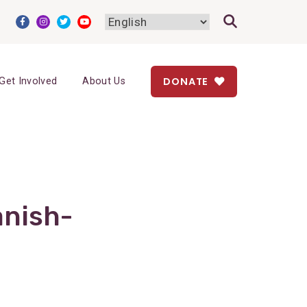
DONATE
Get Involved
About Us
anish-