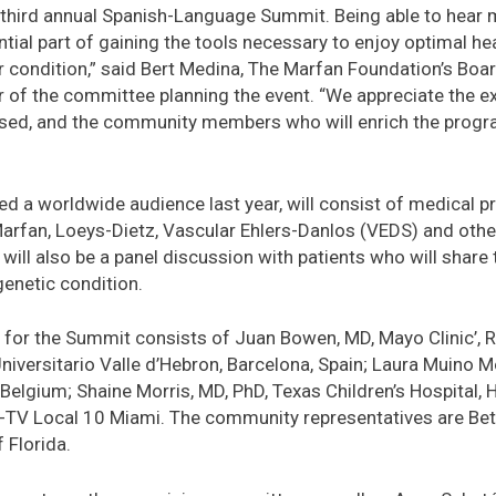
third annual Spanish-Language Summit. Being able to hear m
tial part of gaining the tools necessary to enjoy optimal heal
r condition,” said Bert Medina, The Marfan Foundation’s Boar
of the committee planning the event. “We appreciate the ex
ssed, and the community members who will enrich the progr
d a worldwide audience last year, will consist of medical p
arfan, Loeys-Dietz, Vascular Ehlers-Danlos (VEDS) and othe
will also be a panel discussion with patients who will share 
 genetic condition.
for the Summit consists of Juan Bowen, MD, Mayo Clinic’, R
Universitario Valle d’Hebron, Barcelona, Spain; Laura Muino
, Belgium; Shaine Morris, MD, PhD, Texas Children’s Hospital,
V Local 10 Miami. The community representatives are Betc
f Florida.