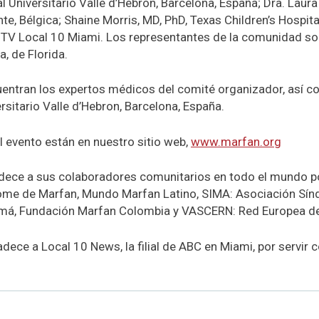
al Universitario Valle d’Hebron, Barcelona, España; Dra. Lau
te, Bélgica; Shaine Morris, MD, PhD, Texas Children’s Hospita
V Local 10 Miami. Los representantes de la comunidad son
a, de Florida.
uentran los expertos médicos del comité organizador, así 
ersitario Valle d’Hebron, Barcelona, España.
l evento están en nuestro sitio web,
www.marfan.org
ece a sus colaboradores comunitarios en todo el mundo por
ome de Marfan, Mundo Marfan Latino, SIMA: Asociación Sín
á, Fundación Marfan Colombia y VASCERN: Red Europea de
dece a Local 10 News, la filial de ABC en Miami, por servi