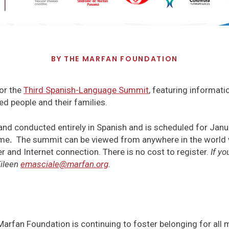
BY
THE MARFAN FOUNDATION
for the
Third Spanish-Language Summit
, featuring informat
ed people and their families.
 and conducted entirely in Spanish and is scheduled for Jan
ime
.
The summit can be viewed from anywhere in the world w
 and Internet connection. There is no cost to register.
If yo
Eileen
emasciale@marfan.org
.
 Marfan Foundation is continuing to foster belonging for all