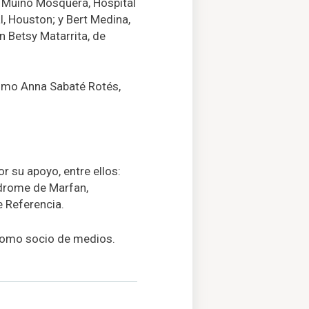
ra Muino Mosquera, Hospital
l, Houston; y Bert Medina,
 Betsy Matarrita, de
como Anna Sabaté Rotés,
 su apoyo, entre ellos:
drome de Marfan,
 Referencia.
r como socio de medios.