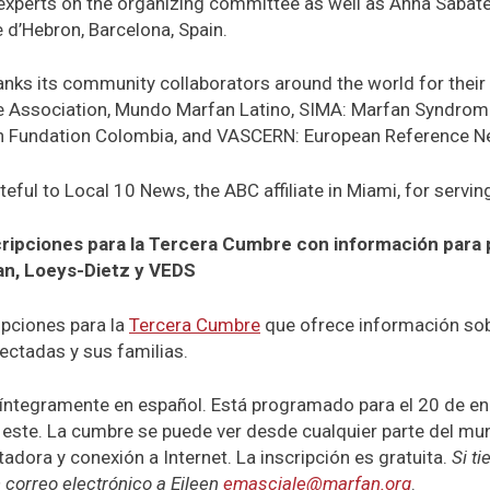
experts on the organizing committee as well as Anna Sabaté
e d’Hebron, Barcelona, Spain.
ks its community collaborators around the world for their s
 Association, Mundo Marfan Latino, SIMA: Marfan Syndrom
 Fundation Colombia, and VASCERN: European Reference N
teful to Local 10 News, the ABC affiliate in Miami, for servi
scripciones para la Tercera Cumbre con información para 
an, Loeys-Dietz y VEDS
ripciones para la
Tercera Cumbre
que ofrece información sob
ectadas y sus familias.
e íntegramente en español. Está programado para el 20 de e
l este. La cumbre se puede ver desde cualquier parte del m
tadora y conexión a Internet. La inscripción es gratuita.
Si ti
n correo electrónico a Eileen
emasciale@marfan.org
.