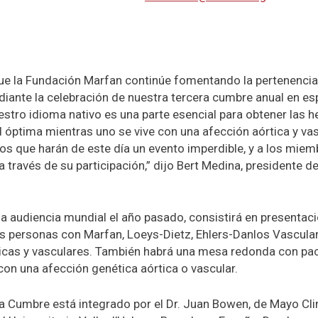
ue la Fundación Marfan continúe fomentando la pertenenci
ante la celebración de nuestra tercera cumbre anual en es
stro idioma nativo es una parte esencial para obtener las 
d óptima mientras uno se vive con una afección aórtica y vas
s que harán de este día un evento imperdible, y a los mie
través de su participación,” dijo Bert Medina, presidente de 
na audiencia mundial el año pasado, consistirá en presenta
s personas con Marfan, Loeys-Dietz, Ehlers-Danlos Vascular
icas y vasculares. También habrá una mesa redonda con pa
con una afección genética aórtica o vascular.
a Cumbre está integrado por el Dr. Juan Bowen, de Mayo Clin